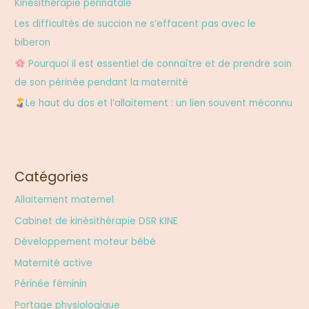
Kinésithérapie périnatale
h
Les difficultés de succion ne s’effacent pas avec le
e
biberon
r
Pourquoi il est essentiel de connaître et de prendre soin
de son périnée pendant la maternité
:
Le haut du dos et l’allaitement : un lien souvent méconnu
Catégories
Allaitement maternel
Cabinet de kinésithérapie DSR KINE
Développement moteur bébé
Maternité active
Périnée féminin
Portage physiologique