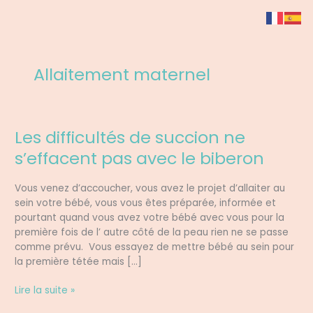
Aller
au
contenu
Allaitement maternel
Les difficultés de succion ne
Les
difficultés
s’effacent pas avec le biberon
de
succion
Vous venez d’accoucher, vous avez le projet d’allaiter au
ne
sein votre bébé, vous vous êtes préparée, informée et
s’effacent
pourtant quand vous avez votre bébé avec vous pour la
pas
première fois de l’ autre côté de la peau rien ne se passe
avec
comme prévu. Vous essayez de mettre bébé au sein pour
le
la première tétée mais […]
biberon
Lire la suite »