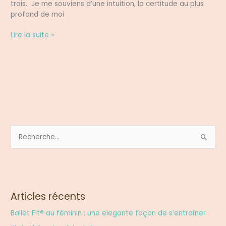
trois. Je me souviens d’une intuition, la certitude au plus
profond de moi
Lire la suite »
R
e
c
h
e
Articles récents
r
Ballet Fit® au féminin : une elegante façon de s’entraîner
c