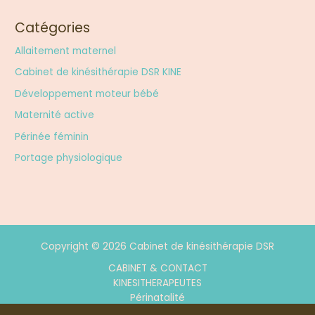
Catégories
Allaitement maternel
Cabinet de kinésithérapie DSR KINE
Développement moteur bébé
Maternité active
Périnée féminin
Portage physiologique
Copyright © 2026 Cabinet de kinésithérapie DSR
CABINET & CONTACT
KINESITHERAPEUTES
Périnatalité
POLITIQUE DE CONFIDENTIALITÉ