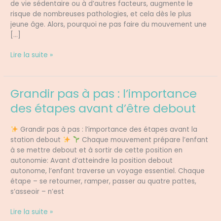
de vie sédentaire ou à d’autres facteurs, augmente le
risque de nombreuses pathologies, et cela dès le plus
jeune âge. Alors, pourquoi ne pas faire du mouvement une
[…]
Lire la suite »
Grandir pas à pas : l’importance
Grandir
pas
des étapes avant d’être debout
à
pas
Grandir pas à pas : l’importance des étapes avant la
:
station debout
Chaque mouvement prépare l’enfant
l’importance
à se mettre debout et à sortir de cette position en
des
autonomie: Avant d’atteindre la position debout
étapes
autonome, l’enfant traverse un voyage essentiel. Chaque
avant
étape – se retourner, ramper, passer au quatre pattes,
d’être
s’asseoir – n’est
debout
Lire la suite »