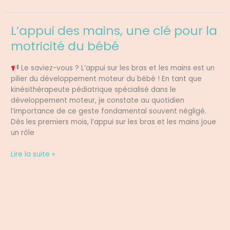
L’appui des mains, une clé pour la
L’appui
des
motricité du bébé
mains,
une
Le saviez-vous ? L’appui sur les bras et les mains est un
clé
pilier du développement moteur du bébé ! En tant que
pour
kinésithérapeute pédiatrique spécialisé dans le
la
développement moteur, je constate au quotidien
motricité
l’importance de ce geste fondamental souvent négligé.
du
Dès les premiers mois, l’appui sur les bras et les mains joue
bébé
un rôle
Lire la suite »