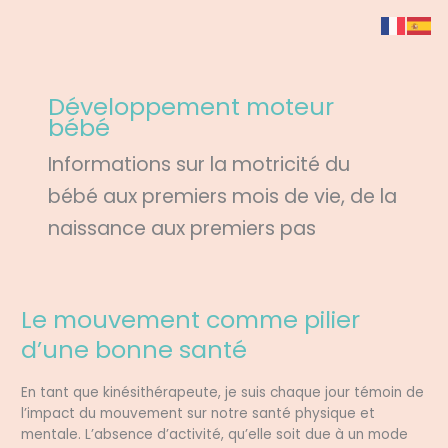
Aller
au
contenu
Développement moteur
bébé
Informations sur la motricité du
bébé aux premiers mois de vie, de la
naissance aux premiers pas
Le mouvement comme pilier
Le
mouvement
d’une bonne santé
comme
pilier
En tant que kinésithérapeute, je suis chaque jour témoin de
d’une
l’impact du mouvement sur notre santé physique et
bonne
mentale. L’absence d’activité, qu’elle soit due à un mode
santé