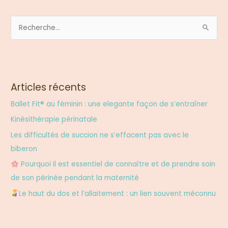
R
e
c
h
e
Articles récents
r
Ballet Fit® au féminin : une elegante façon de s’entraîner
c
Kinésithérapie périnatale
h
Les difficultés de succion ne s’effacent pas avec le
e
biberon
r
Pourquoi il est essentiel de connaître et de prendre soin
de son périnée pendant la maternité
:
Le haut du dos et l’allaitement : un lien souvent méconnu