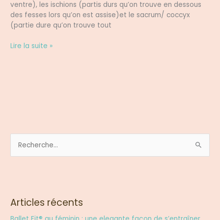
ventre), les ischions (partis durs qu’on trouve en dessous
parle
des fesses lors qu’on est assise)et le sacrum/ coccyx
du
(partie dure qu’on trouve tout
périnée?
Lire la suite »
R
e
c
h
e
Articles récents
r
Ballet Fit® au féminin : une elegante façon de s’entraîner