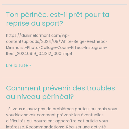
Ton périnée, est-il prêt pour ta
Ton
périnée,
reprise du sport?
est-
il
https://dsrkinelormont.com/wp-
prêt
content/uploads/2024/09/White-Beige-Aesthetic-
pour
Minimalist-Photo-Collage-Zoom-Effect-Instagram-
ta
Reel_20240919_041312_0001.mp4
reprise
du
Lire la suite »
sport?
Comment prévenir des troubles
Comment
prévenir
au niveau périnéal?
des
troubles
Si vous n’ avez pas de problèmes particuliers mais vous
au
voudriez savoir comment prévenir les éventuelles
niveau
difficultés qui pourraient apparaître cet article vous
périnéal?
intéresse. Recommandations: Réaliser une activité