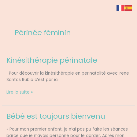
Aller
au
contenu
Périnée féminin
Kinésithérapie périnatale
Kinésithérapie
périnatale
Pour découvrir la kinésithérapie en perinatalité avec Irene
Santos Rubio c’est par ici
Lire la suite »
Bébé est toujours bienvenu
Bébé
est
toujours
« Pour mon premier enfant, je n’ai pas pu faire les séances
bienvenu
parce que je n’avais personne pour le garder. Après mon