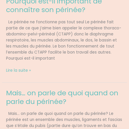
Pourquoi est-il important de
est-
connaître son périnée?
il
important
Le périnée ne fonctionne pas tout seul Le périnée fait
de
partie de ce que j’aime bien appeler le complexe thoraco-
connaître
abdomino-pelvi-périnéal (CTAPP) donc le diaphragme
son
respiratoire, les muscles abdominaux, le dos, le bassin et
périnée?
les muscles du périnée. Le bon fonctionnement de tout
l’ensemble du CTAPP facilite le bon travail des autres.
Pourquoi est-il important
Lire la suite »
Mais… on parle de quoi quand on
Mais…
on
parle du périnée?
parle
de
Mais… on parle de quoi quand on parle du périnée? Le
quoi
périnée est un ensemble des muscles, ligaments et fascias
quand
que s’étale du pubis (partie dure qu’on trouve en bas du
on