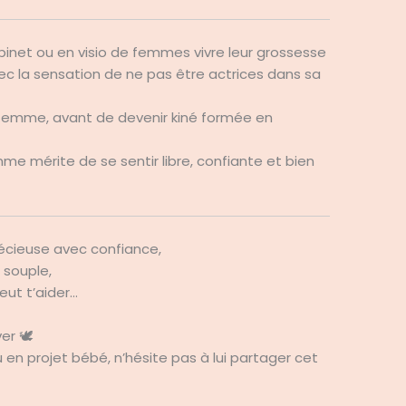
abinet ou en visio de femmes vivre leur grossesse
vec la sensation de ne pas être actrices dans sa
femme, avant de devenir kiné formée en
me mérite de se sentir libre, confiante et bien
récieuse avec confiance,
t souple,
eut t’aider…
er 🕊
 en projet bébé, n’hésite pas à lui partager cet