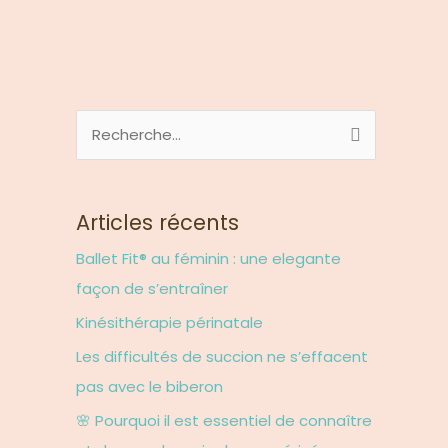
R
e
c
Articles récents
h
e
Ballet Fit® au féminin : une elegante
r
façon de s’entraîner
c
Kinésithérapie périnatale
h
Les difficultés de succion ne s’effacent
e
pas avec le biberon
r
🌸 Pourquoi il est essentiel de connaître