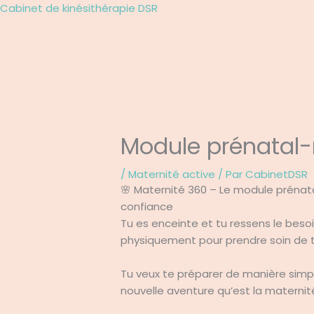
Aller
Cabinet de kinésithérapie DSR
au
contenu
Module prénatal-
/
Maternité active
/ Par
CabinetDSR
🌸 Maternité 360 – Le module prénat
confiance
Tu es enceinte et tu ressens le bes
physiquement pour prendre soin de 
Tu veux te préparer de manière simp
nouvelle aventure qu’est la maternit