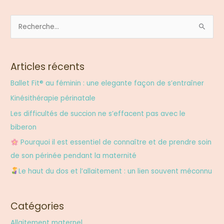
R
e
c
Articles récents
h
e
Ballet Fit® au féminin : une elegante façon de s’entraîner
r
Kinésithérapie périnatale
c
Les difficultés de succion ne s’effacent pas avec le
h
biberon
e
Pourquoi il est essentiel de connaître et de prendre soin
r
de son périnée pendant la maternité
Le haut du dos et l’allaitement : un lien souvent méconnu
:
Catégories
Allaitement maternel