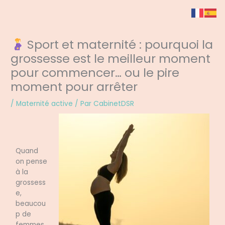
Aller
au
contenu
Sport et maternité : pourquoi la
grossesse est le meilleur moment
pour commencer… ou le pire
moment pour arrêter
/
Maternité active
/ Par
CabinetDSR
Quand
on pense
à la
grossess
e,
beaucou
p de
femmes